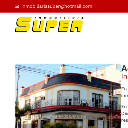
inmobiliariasuper@hotmail.com
A
In
En 
in
En
De
res