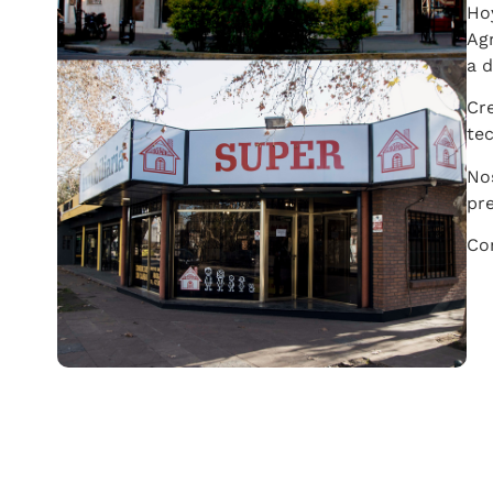
Ho
Ag
a d
Cre
te
No
pre
Con