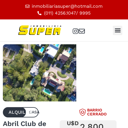
inmobiliariasuper@hotmail.com
(011) 4256.1047
/ 9995
BARRIO
ALQUILER
CASA
CERRADO
Abril Club de
U$D
2.800