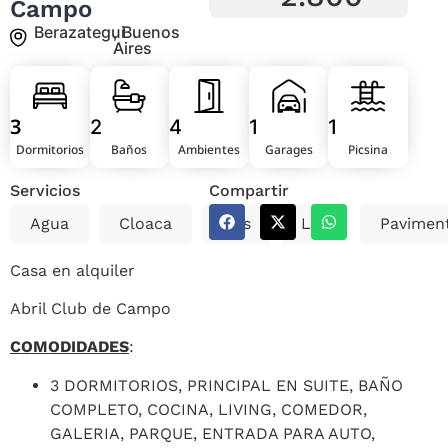
Campo
Berazategui
, Buenos
Aires
3
2
4
1
1
Dormitorios
Baños
Ambientes
Garages
Picsina
Servicios
Compartir
Agua
Cloaca
Gas
Luz
Pavimen
Casa en alquiler
Abril Club de Campo
COMODIDADES
:
3 DORMITORIOS, PRINCIPAL EN SUITE, BAÑO
COMPLETO, COCINA, LIVING, COMEDOR,
GALERIA, PARQUE, ENTRADA PARA AUTO,