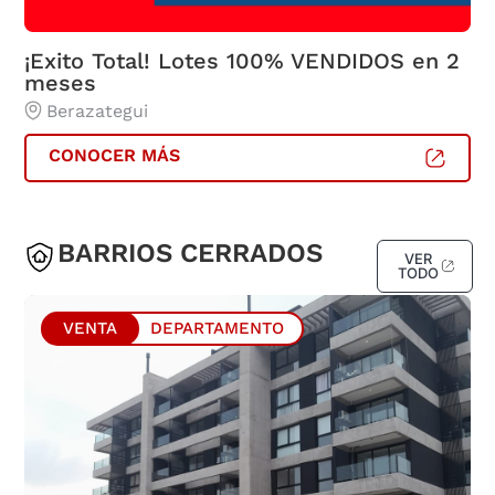
¡Exito Total! Lotes 100% VENDIDOS en 2
C
meses
Berazategui
CONOCER MÁS
BARRIOS CERRADOS
VER
TODO
VENTA
DEPARTAMENTO