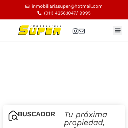
inmobiliariasuper@hotmail.com
(011) 4256.1047
/ 9995
Tu próxima
BUSCADOR
propiedad,