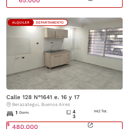
65.000
ALQUILER
DEPARTAMENTO
Calle 128 N°1641 e. 16 y 17
Berazategui
, Buenos Aires
mt2 Tot.
4
1
Dorm.
3
$
480.000