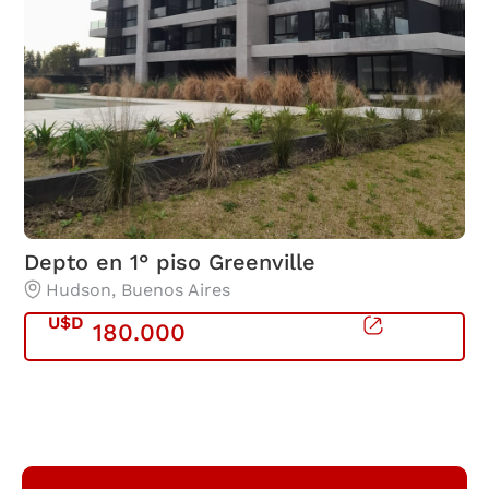
Depto en 1° piso Greenville
D
Hudson
, Buenos Aires
U$D
180.000