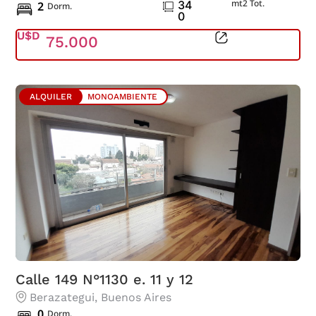
mt2 Tot.
34
2
Dorm.
0
U$D
75.000
ALQUILER
MONOAMBIENTE
Calle 149 N°1130 e. 11 y 12
Berazategui
, Buenos Aires
0
Dorm.