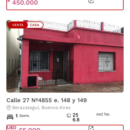
450.000
VENTA
CASA
Calle 27 Nº4855 e. 148 y 149
Berazategui
, Buenos Aires
mt2 Tot.
25
1
Dorm.
6.8
U$D