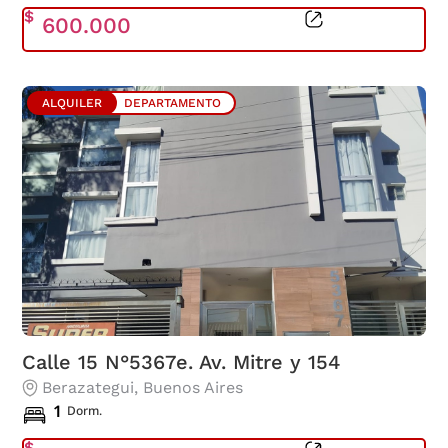
$
600.000
ALQUILER
DEPARTAMENTO
Calle 15 N°5367e. Av. Mitre y 154
Berazategui
, Buenos Aires
1
Dorm.
$