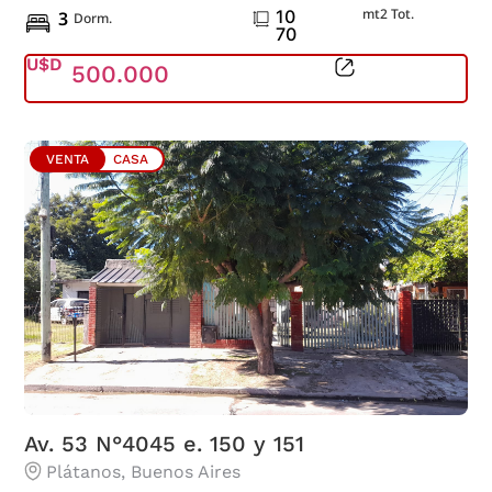
mt2 Tot.
10
3
Dorm.
70
U$D
500.000
VENTA
CASA
Av. 53 N°4045 e. 150 y 151
Plátanos
, Buenos Aires