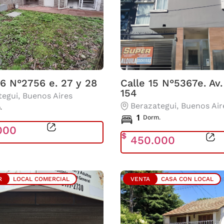
36 N°2756 e. 27 y 28
Calle 15 N°5367e. Av.
154
tegui
, Buenos Aires
Berazategui
, Buenos Air
.
1
Dorm.
000
$
450.000
R
LOCAL COMERCIAL
VENTA
CASA CON LOCAL