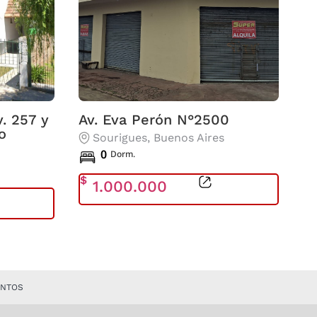
. 257 y
Av. Eva Perón N°2500
o
Sourigues
, Buenos Aires
0
Dorm.
$
1.000.000
ENTOS