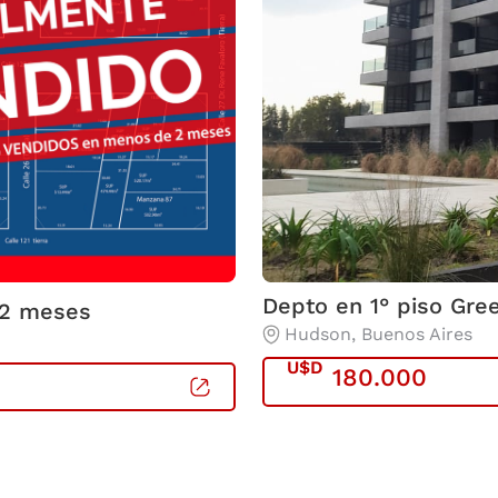
Depto en 1° piso Gree
 2 meses
Condominio San Luis
Hudson
, Buenos Aires
Berazategui
U$D
180.000
CONOCER MÁS