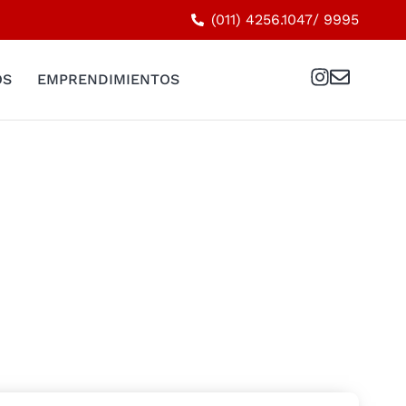
(011) 4256.1047
/ 9995
OS
EMPRENDIMIENTOS