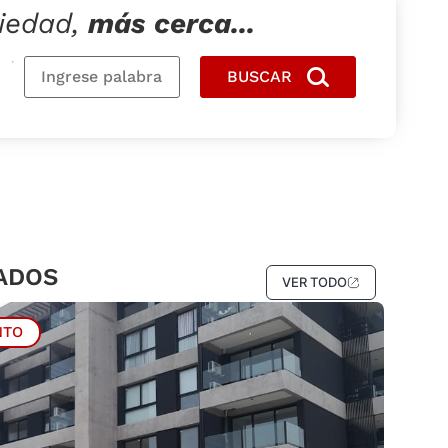
iedad,
más cerca...
BUSCAR
ADOS
VER TODO
NTO
VE