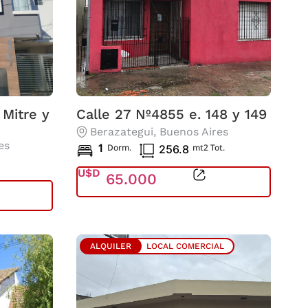
 Mitre y
Calle 27 Nº4855 e. 148 y 149
Berazategui
, Buenos Aires
es
1
Dorm.
mt2 Tot.
256.8
U$D
65.000
ALQUILER
LOCAL COMERCIAL