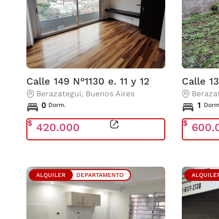
Calle 149 N°1130 e. 11 y 12
Calle 1
Berazategui
, Buenos Aires
Beraza
0
1
Dorm.
Dorm
$
$
420.000
600.
ALQUILER
DEPARTAMENTO
ALQUILE