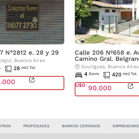
37 N°2812 e. 28 y 29
Calle 206 Nº658 e. Av
Camino Gral. Belgran
tegui
, Buenos Aires
Sourigues
, Buenos Aires
.
mt2 Tot.
28
4
Dorm.
mt2 Tot.
420
0.000
U$D
90.000
OTROS
PROPIEDADES
BARRIOS CERRADOS
EMPRENDIMI