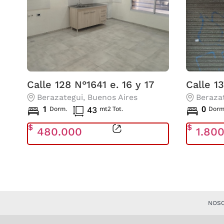
Calle 128 N°1641 e. 16 y 17
Calle 1
Berazategui
, Buenos Aires
Beraza
1
0
Dorm.
mt2 Tot.
Dorm
43
$
$
480.000
1.80
NOS